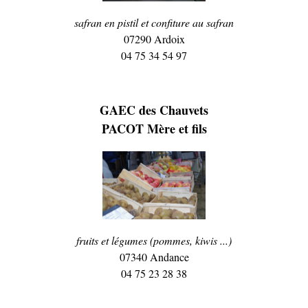
safran en pistil et confiture au safran
07290 Ardoix
04 75 34 54 97
GAEC des Chauvets
PACOT Mère et fils
fruits et légumes (pommes, kiwis ...)
07340 Andance
04 75 23 28 38