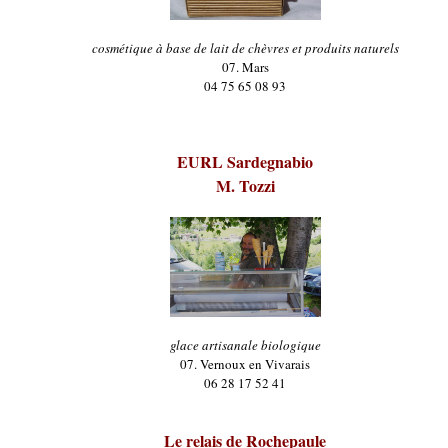
cosmétique à base de lait de chèvres et produits naturels
07. Mars
04 75 65 08 93
EURL Sardegnabio
M. Tozzi
glace artisanale biologique
07. Vernoux en Vivarais
06 28 17 52 41
Le relais de Rochepaule