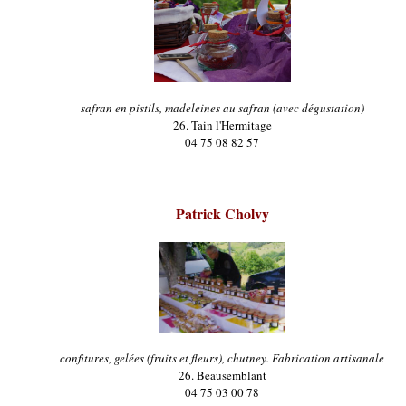
safran en pistils, madeleines au safran (avec dégustation)
26. Tain l'Hermitage
04 75 08 82 57
Patrick Cholvy
confitures, gelées (fruits et fleurs), chutney. Fabrication artisanale
26. Beausemblant
04 75 03 00 78