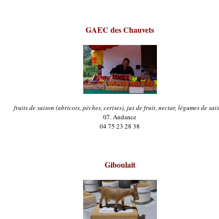
GAEC des Chauvets
fruits de saison (abricots, pèches, cerises), jus de fruit, nectar, légumes de sai
07. Andance
04 75 23 28 38
Giboulait