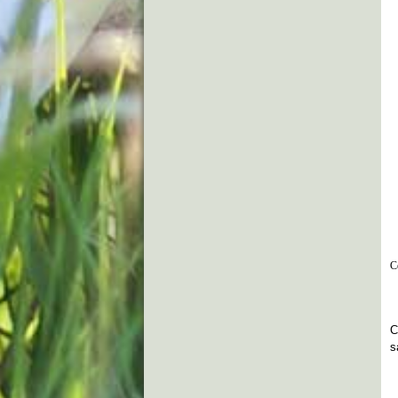
C
C
s